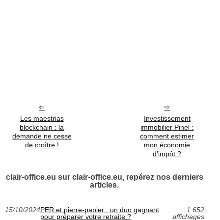
Les maestrias
Investissement
blockchain : la
immobilier Pinel :
demande ne cesse
comment estimer
de croître !
mon économie
d’impôt ?
clair-office.eu sur clair-office.eu, repérez nos derniers
articles.
15/10/2024
PER et pierre-papier : un duo gagnant
1 652
pour préparer votre retraite ?
affichages