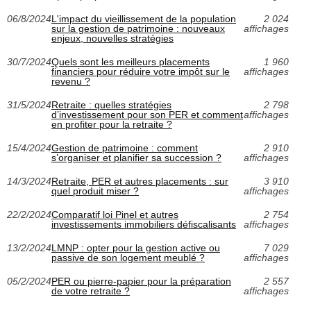
06/8/2024
L'impact du vieillissement de la population
2 024
sur la gestion de patrimoine : nouveaux
affichages
enjeux, nouvelles stratégies
30/7/2024
Quels sont les meilleurs placements
1 960
financiers pour réduire votre impôt sur le
affichages
revenu ?
31/5/2024
Retraite : quelles stratégies
2 798
d’investissement pour son PER et comment
affichages
en profiter pour la retraite ?
15/4/2024
Gestion de patrimoine : comment
2 910
s’organiser et planifier sa succession ?
affichages
14/3/2024
Retraite, PER et autres placements : sur
3 910
quel produit miser ?
affichages
22/2/2024
Comparatif loi Pinel et autres
2 754
investissements immobiliers défiscalisants
affichages
13/2/2024
LMNP : opter pour la gestion active ou
7 029
passive de son logement meublé ?
affichages
05/2/2024
PER ou pierre-papier pour la préparation
2 557
de votre retraite ?
affichages