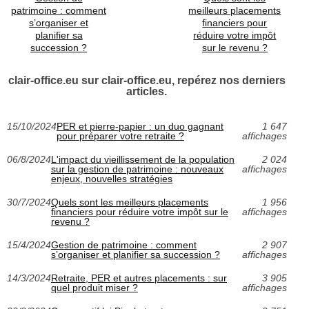
patrimoine : comment
meilleurs placements
s’organiser et
financiers pour
planifier sa
réduire votre impôt
succession ?
sur le revenu ?
clair-office.eu sur clair-office.eu, repérez nos derniers
articles.
15/10/2024
PER et pierre-papier : un duo gagnant
1 647
pour préparer votre retraite ?
affichages
06/8/2024
L'impact du vieillissement de la population
2 024
sur la gestion de patrimoine : nouveaux
affichages
enjeux, nouvelles stratégies
30/7/2024
Quels sont les meilleurs placements
1 956
financiers pour réduire votre impôt sur le
affichages
revenu ?
15/4/2024
Gestion de patrimoine : comment
2 907
s’organiser et planifier sa succession ?
affichages
14/3/2024
Retraite, PER et autres placements : sur
3 905
quel produit miser ?
affichages