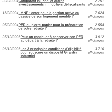
22/2/2024
Comparatif loi Pinel et autres
2 751
investissements immobiliers défiscalisants
affichages
13/2/2024
LMNP : opter pour la gestion active ou
7 024
passive de son logement meublé ?
affichages
05/2/2024
PER ou pierre-papier pour la préparation
2 554
de votre retraite ?
affichages
25/12/2023
Peut-on continuer à conserver son PER
3 912
au départ à la retraite ?
affichages
06/12/2023
Les 3 principales conditions d’éligibilité
3 710
pour souscrire un dispositif Girardin
affichages
industriel