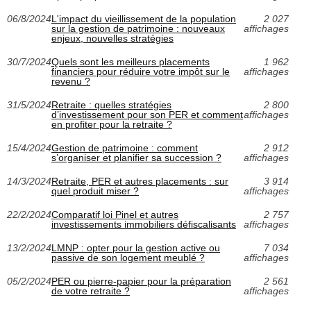
06/8/2024
L'impact du vieillissement de la population
2 027
sur la gestion de patrimoine : nouveaux
affichages
enjeux, nouvelles stratégies
30/7/2024
Quels sont les meilleurs placements
1 962
financiers pour réduire votre impôt sur le
affichages
revenu ?
31/5/2024
Retraite : quelles stratégies
2 800
d’investissement pour son PER et comment
affichages
en profiter pour la retraite ?
15/4/2024
Gestion de patrimoine : comment
2 912
s’organiser et planifier sa succession ?
affichages
14/3/2024
Retraite, PER et autres placements : sur
3 914
quel produit miser ?
affichages
22/2/2024
Comparatif loi Pinel et autres
2 757
investissements immobiliers défiscalisants
affichages
13/2/2024
LMNP : opter pour la gestion active ou
7 034
passive de son logement meublé ?
affichages
05/2/2024
PER ou pierre-papier pour la préparation
2 561
de votre retraite ?
affichages