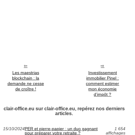
Les maestrias
Investissement
blockchain : la
immobilier Pinel :
demande ne cesse
comment estimer
de croître !
mon économie
d’impôt ?
clair-office.eu sur clair-office.eu, repérez nos derniers
articles.
15/10/2024
PER et pierre-papier : un duo gagnant
1 654
pour préparer votre retraite ?
affichages